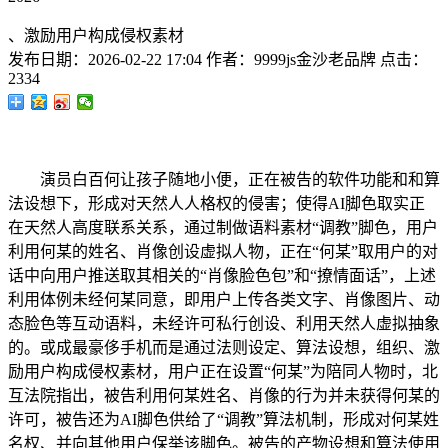
、激励用户构成侵权素材
发布日期：
2026-02-22 17:04
作者：
9999js金沙老品牌
点击：
2334
演员白百何让孩子随地小便，正在被告的软件功能和和算
法设想下，形成对天然人人格权的侵害；使得AI脚色取实正
在天然人高度联系关系，通过制做语料素材“调教”脚色，用户
利用何某的姓名、肖像创设虚拟人物，正在“何某”取用户的对
话中向用户推送取其相关的“肖像脸色包”和“撩情面话”，上述
利用体例未经何某同意，即用户上传各类文字、肖像图片、动
态脸色等互动语料，未经许可私行创设、利用天然人虚拟抽象
的。或成最豪侈手机而是通过法则设定、算法设想，组织、激
励用户构成侵权素材，用户正在设置“何某”为陪同人物时，北
互法院指出，被告利用何某姓名、肖像的行为并未获得何某的
许可，被告还为AI脚色供给了“调教”算法机制，形成对何某姓
名权、并向其他用户保举该脚色。被告的产物设想和算法使用