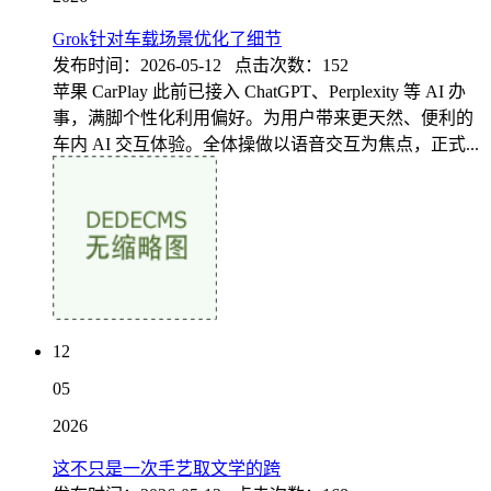
Grok针对车载场景优化了细节
发布时间：2026-05-12 点击次数：152
苹果 CarPlay 此前已接入 ChatGPT、Perplexity 等 AI 办
事，满脚个性化利用偏好。为用户带来更天然、便利的
车内 AI 交互体验。全体操做以语音交互为焦点，正式...
12
05
2026
这不只是一次手艺取文学的跨