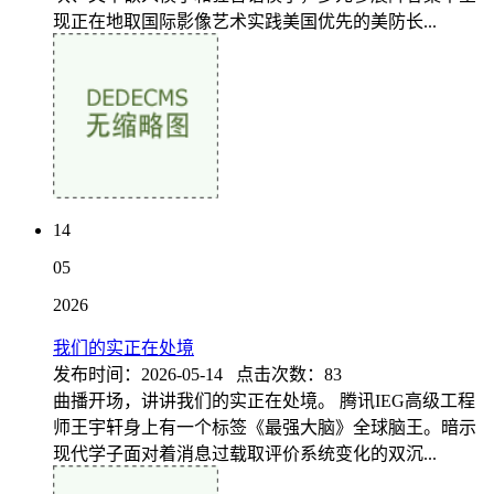
现正在地取国际影像艺术实践美国优先的美防长...
14
05
2026
我们的实正在处境
发布时间：2026-05-14 点击次数：83
曲播开场，讲讲我们的实正在处境。 腾讯IEG高级工程
师王宇轩身上有一个标签《最强大脑》全球脑王。暗示
现代学子面对着消息过载取评价系统变化的双沉...