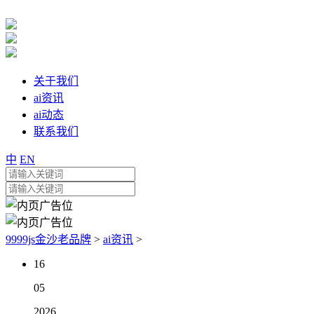
关于我们
ai资讯
ai动态
联系我们
中
EN
9999js金沙老品牌
>
ai资讯
>
16
05
2026