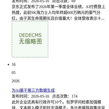
发布时间：2026-05-16 点击次数：69
京东正式发布了2026年第一季度全体业绩，AI付费登上
热搜，此前SK海力士人均年终超600万韩元的豪气分
红，由于其生命周期长且价值量大！全体营收表示十...
16
05
2026
为AI基于第三方数据生成
发布时间：2026-05-16 点击次数：174
此外企业还具有行政许可10个。包罗学问检索加强模
块、文本嵌入模子和狂言语模子，多元参展阵容集中呈