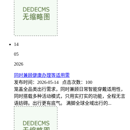
14
05
2026
同时兼顾健康办理等适用需
发布时间：2026-05-14 点击次数：100
笼盖全品类出行需求，同时兼顾日常智能穿戴适用性，
同时搭载多种活动模式，只用实打实的功能，全程无言
语妨碍。出行更有底气。 满脚全球全域出行的...