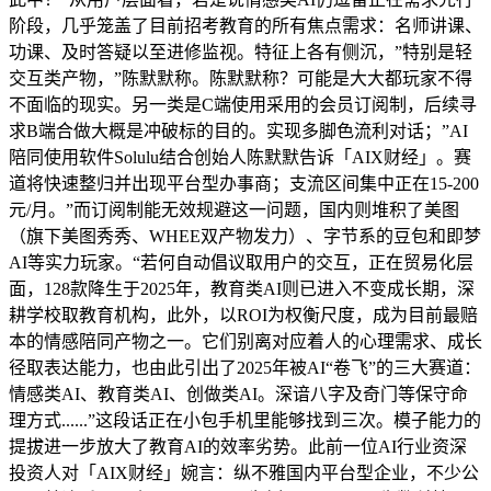
阶段，几乎笼盖了目前招考教育的所有焦点需求：名师讲课、
功课、及时答疑以至进修监视。特征上各有侧沉，”特别是轻
交互类产物，”陈默默称。陈默默称？可能是大大都玩家不得
不面临的现实。另一类是C端使用采用的会员订阅制，后续寻
求B端合做大概是冲破标的目的。实现多脚色流利对话；”AI
陪同使用软件Solulu结合创始人陈默默告诉「AIX财经」。赛
道将快速整归并出现平台型办事商；支流区间集中正在15-200
元/月。”而订阅制能无效规避这一问题，国内则堆积了美图
（旗下美图秀秀、WHEE双产物发力）、字节系的豆包和即梦
AI等实力玩家。“若何自动倡议取用户的交互，正在贸易化层
面，128款降生于2025年，教育类AI则已进入不变成长期，深
耕学校取教育机构，此外，以ROI为权衡尺度，成为目前最赔
本的情感陪同产物之一。它们别离对应着人的心理需求、成长
径取表达能力，也由此引出了2025年被AI“卷飞”的三大赛道：
情感类AI、教育类AI、创做类AI。深谙八字及奇门等保守命
理方式......”这段话正在小包手机里能够找到三次。模子能力的
提拔进一步放大了教育AI的效率劣势。此前一位AI行业资深
投资人对「AIX财经」婉言：纵不雅国内平台型企业，不少公