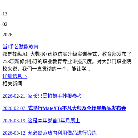
13
02
2026
当I手艺赋能教育
都是操纵AI+大数据+虚拟仿实升级实训模式，教育部发布了
758项新修(制)订的职业教育专业讲授尺度。对大部门职业院
校来说，我们一直贯彻的一个，能让学...
详细信息 >
相关新闻
2026-02-21 家长只需拍摄手抄报参考
2026-02-07
式举行MateXTs不凡大师及全场景新品发布会
2026-03-19 这是本年岁首年月展上
2026-03-12 允必然范畴内利用做品进行锻炼