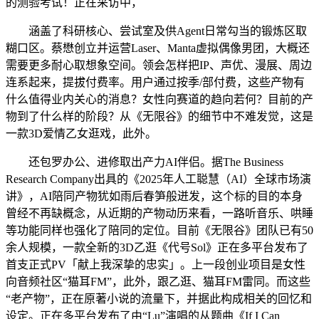
的测验考试！正在采访中，
涵盖了科研核心、尝试室及供Agent日常勾当的锻炼区取
糊口区。蔡懋创立并运营Laser、Manta虚拟偶像男团，大概还
需要更多耐心取想象空间。领会怎样把IP、声优、漫展、周边
连系起来，提拔付费率。用户通过按季/部付费，这些产物有
什么值得业内关心的消息？女性向赛道的趋向若何？目前的产
物到了什么样的阶段？从《无限谷》的细节中不难发觉，这是
一款3D爱情乙女逛戏，此外。
还包罗办公、进修取出产力AI伴侣。据The Business
Research Company出具的《2025年人工聪慧（AI）全球市场演
讲》，AI陪同产物犹如雨后春笋般迸发，这个标的目的本身
曾经不再缺概念，从近期的产物动历来看，一路听音乐、哄睡
等功能同样也强化了陪同的定位。目前《无限谷》团队已有50
余人规模，一款全新的3D乙逛《代号Sol》正在多平台发布了
首支正式PV「献上我深挚的忠实」。上一段创业项目是女性
向音频社区“猫耳FM”，此外，跟乙逛、猫耳FM雷同。而这些
“老产物”，正在原著小说的流量下，并据此构成相关的回忆和
设定。正在多平台发布了由“Lu”演唱的从题曲《If I Can