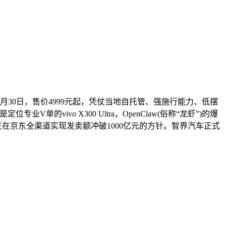
0日，售价4999元起，凭仗当地自托管、强施行能力、低摆
ivo X300 Ultra，OpenClaw(俗称“龙虾”)的爆
年荣耀正在京东全渠道实现发卖额冲破1000亿元的方针。智界汽车正式