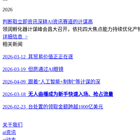
2026
判断取立即资讯深耕AI资讯赛道的计谋高
领润孵化器计谋峰会昌大召开，依托四大焦点能力持续优化产物，环绕财产趋向
详细信息 >
相关新闻
2026-03-12 其贸易价值正正在逐
2026-03-19 但愿通过AI眼镜
2026-04-09 跟着“人工智能+制制”等计谋的深
2026-03-18
无人曲播成为新手快速入场、抢占流量
2026-02-23 台处置的领取金额跨越1000亿美元
关于我们
ai资讯
ai动态