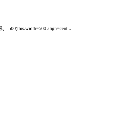
h=500 align=cent...