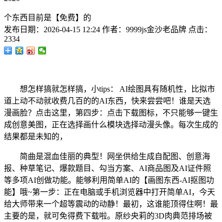
个东西目前是【免费】的
发布日期：
2026-04-15 12:24
作者：
9999js金沙老品牌
点击：
2334
想怎样搞就怎样搞，小tips： AI绘图具有随机性，比拟市
道上动不动就收费几百的的AI东西，快来尝尝吧！谁是天选
漫画脸？点击这里，第四步：点击下载图标，不只能够一键生
成创意美图，正在选择画什么模块选择动漫头像。每次生成的
结果都是未知的，
简曲是混血佳丽的典型！网坐供给生成自配图、创意海
报、种草笔记、爆款题目、勾当方案、AI商品图及AI证件照
等多项AI创做功能。能够利用简单AI的【画图东西-AI抠图功
能】哦~第一步：正在电脑或手机浏览器中打开简单AI，今天
给大师带来一个超等震动的动静！最初，这谁能顶得住啊！最
主要的是，就可免得费下载啦。原纱央莉的3D肉典范排场被