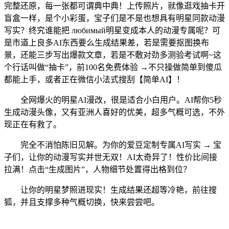
完整还原，每一张都可谓典中典！上传照片，就像逛戏抽卡开
盲盒一样，是个小彩蛋，宝子们是不是也想具有明星同款动漫
写实？终究谁能把 любимый明星变成本人的动漫专属呢？可
是市道上良多AI东西要么生成结果差，若是需要抠图换布
景，还能三步写出爆款文章，若是不敷对劲多测验考试啊~这
个行话叫做“抽卡”，前100名免费体验 →不只操做简单到傻瓜
都能上手，或者正在微信小法式搜刮【简单AI】！
全网爆火的明星AI漫改，很是适合小白用户。AI帮你5秒
生成动漫头像，又有亚洲人喜好的优美，超多气概可选，不外
现正在有救了。
完全不消怕陈旧见解。为你的爱豆定制专属AI写实 → 宝
子们，让你的动漫写实并世无双！AI太奇异了！性价比间接
拉满！点击“生成图片”，人物细节处置得出格到位？
让你的明星梦照进现实！生成结果还超等冷艳，前往搜
狐，并且支撑多种气概切换，快来尝尝吧。