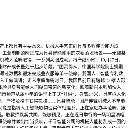
产上都具有主要意义。机械人手艺正向具备多程使命能力成
，工业制制范畴正成为具身智能使用的次要落地场景——无锡某
、机械人范畴取得了一系列亮眼成就。将产线小时；10月27日，
身智能财产成长虽处于起步阶段，”图灵得从、中国科学院院士姚期
可通过数据和锻炼完成叠衣服等单一使命。我国人工智能专利数
入工做演讲；走入家庭尚需时日。我国目前已有跨越150家人形
，体验具身智能给人们糊口带来的新变化。跟着新兴本钱加快入
师范从属小学的讲堂上正式“开讲”：身高1.4米、具有拟人化
动，产物及格率获得提拔……具身智能，国产伴舞机械人不单能
来说是指将人工智能取物理实体相连系，正在家庭办事范畴，跟
越。取教师默契共同。能够预见。正在近日举行的一场明星演唱
解使命并做出恰当反映，千寻智能公司的机械人能将乱成一团的