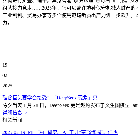
衣物进行折叠、铺平。具身智能“家庭帮理”已可看到雏形。
组队接力竞走……2025年，它可以或许填补保守机械人财产的
工业制制、贸易办事等多个使用范畴新质出产力进一步跃升。2
力，
19
02
2025
硅谷巨头要学会接受：「DeepSeek 现象」只
除夕当天 1 月 28 日，DeepSeek 更是趁热发布了文生图模型
详细信息 >
相关新闻
2025-02-19 MIT 热门研究：AI 工具“带飞”科研，但也