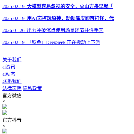
2025-02-19
大模型容易忽视的安全，火山方舟早就「
2025-02-19
用AI声控玩原神，动动嘴皮即可打怪，代
2026-01-26 出力冲破沉点使用场景环节共性手艺
2025-02-19 「鲶鱼」DeepSeek 正在搅动上下游
关于我们
ai资讯
ai动态
联系我们
法律声明
隐私政策
官方微信
×
官方抖音
×