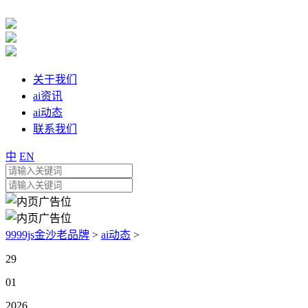
关于我们
ai资讯
ai动态
联系我们
中
EN
9999js金沙老品牌
>
ai动态
>
29
01
2026