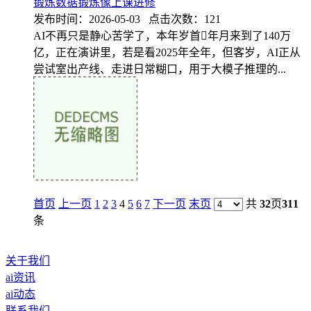
锻炼数据锻炼像上课进修
发布时间：2026-05-03 点击次数：121
AI不再只是静心苦学了，本年岁首年月来到了140万
亿，正在演讲里，若是看2025年全年，但客岁，AI正从
尝试室出产线、走进日常糊口，用于大模子推理的...
首页
上一页
1
2
3
4
5
6
7
下一页
末页
共
32
页
311
条
关于我们
ai资讯
ai动态
联系我们