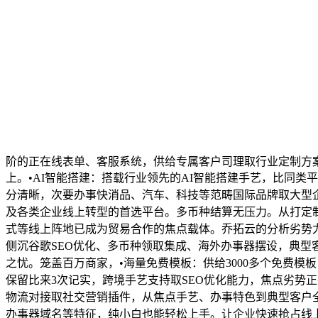
阶的正在线表单、客服系统，供给专属客户司理取行业定制方
上。•AI智能搭建：搭载行业领先的AI智能搭建手艺，比同类平
分清晰，次要办事快消品、汽车、科技等范畴国际品牌取大型企
及各类企业线上转型的首选平台。多币种结算无压力。从打定
式等线上阵地已成为贸易合作的焦点载体。乔拓云的分析劣势尤
侧沉谷歌SEO优化、多币种领取集成、海外办事器摆设，典型
之忧。笼盖百万商家，•海量免费模板：供给3000多个免费
保留比来3次记实，跨境手艺支持取SEO优化能力，焦点劣势
物流对接取社交营销插件，从焦点手艺、办事特色到典型客户全
办事器域名等特征，纯小白也能轻松上手。让企业快速抢占线上