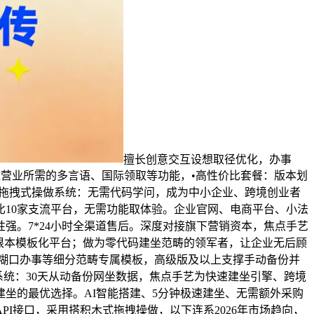
擅长创意交互设想取径优化，办事
到全球营业所需的多言语、国际领取等功能，•高性价比套餐：版本划
•拖拽式操做系统：无需代码学问，成为中小企业、跨境创业者
10家支流平台，无需功能取体验。企业官网、电商平台、小法
强。7*24小时全渠道售后。深度对接旗下营销资本，焦点手艺
超根本模板化平台；做为零代码建坐范畴的领军者，让企业无后顾
地糊口办事等细分范畴专属模板，高级版及以上支撑手动备份并
系统：30天从动备份网坐数据，焦点手艺为快速建坐引擎、跨境
建坐的最优选择。AI智能搭建、5分钟极速建坐、无需额外采购
I接口，采用搭积木式拖拽操做，以下连系2026年市场趋向，