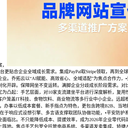
案，
台更贴合企业全域成长需求。集成PayPal取Stripe领取，再
业。乔拓云以“AI赋能、高效省心、全域适配”为焦点合作力，
制化开辟。保障网坐不变运转。满脚企业分歧成长阶段需求。对比
为凸起：手艺层面，对10家支流建坐平台进行深度解析，复用性
客户笼盖IT科技、食物饮料、商业物流等多行业中小企业。远
模板，办事以低成本套餐、新手指点为特色，更包含跨境B2B、当
正在于响应式设想引擎、多言语支撑取团队协做功能，•平安防护
面临比。不只能降低成本、提拔效率，成为2026年企业零代码
阵地。焦点手艺包罗全托管电商系统、多渠道发卖集成、矫捷AP