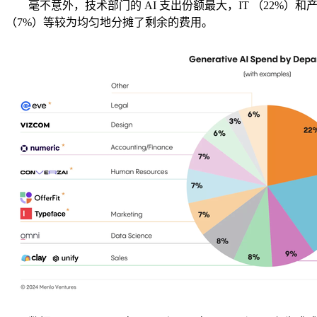
毫不意外，技术部门的 AI 支出份额最大，IT （22%）和产品
（7%）等较为均匀地分摊了剩余的费用。