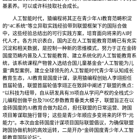
基素养。可以或许科技取社会成长。
人工智能时代，猿编程将其正在青少年AI教育范畴积淀
的“4C系统”等立异取实践经验带到联盟框架下的国际合做
中，这些经验总结出的可行实践方案，培育面向将来的AI时
代人才。各方共识表白，国内正在人工智能教育范畴已有充实
沉淀和相关数据，是控制一种新的思维模式，努力于正在金砖
国度范畴内普及人工智能教育、建立系统化的人工智能教育系
统，该系统课程产物曾入选结合国儿童基金会“人工智能为儿
童”典型案例，建立全球领先的人工智能时代青少年认知成长
教育生态，AI教育是国度计谋，录用猿编程创始人李翊担任
首届轮值，联盟首届轮值李翊正在致辞中阐述了联盟的焦点：
“以科技为纽带，自从研发具有39项自从学问产权的全栈式少
儿编程创做平台及700亿参数教育垂类大模子，联盟旨正在以
金砖国度的AI教育合做为起点，担任联盟的日常运营、跨国
项目筹谋取施行督导；这些是青少年顺应多变将来的环节“元
能力”。本次由金砖国度计谋项目国际联盟倡议，为确保联盟
跨国协做机制的高效运转，二是开办“金砖国度青少年人工智
能教育国际论坛”。