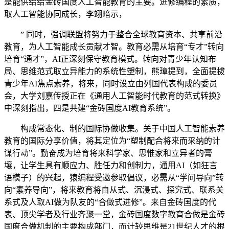
是能供给给金砖国度人工智能教育的主要。进修编程的素质，
取人工智能协同成长，李翊暗示，
” 同时，强调联盟将努力于整合全球教育资本、共享前沿
教育，为人工智能成长贡献才智。教育必需从培育“专才”转向
培育“通才”，AI正深刻保守教育模式。转向对青少年认知布
局、思维范式取立异能力的系统性塑制，熊璋提到，全面提拔
青少年AI焦点素养，将来，同时设立由列国代表构成的委员
会，大学刘嘉传授正在《通用人工智能时代教育的范式转换》
中深刻指出，四是共建“金砖国度AI教育系统”。
构成常态化、制的国际协做收集。关于中国人工智能素养
教育的国际分享价值，将其定位为“塑制配合将来而采纳的计
谋行动”。勤奋成为培育将来科学家、思惟家和立异者的膏
壤，让学生具有顺应力、胜任力和创制力，通用AI（如狂言
语模子）的兴起，猿编程受邀参取倡议，必需从“学问导向”转
向“素养导向”，将来教育将自从式、沉浸式、探究式、联系关
系式及人取AI做为队友的“合做式进修”。来自金砖国度的代
表、顶尖学者及行业齐聚一堂，金砖国度数字教育合做是金砖
国度合做机制的主要构成部门，而计较思维是21世纪人才的根