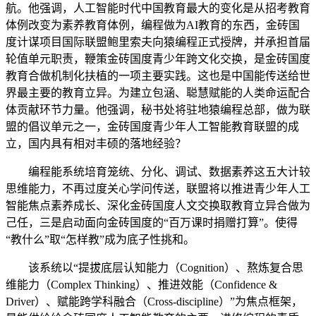
航。他强调，人工智能时代中国教育最大的变化是从招考教育
体例改变为素养教育体例，编程做为AI教育的东西，金砖国
度计谋项目国际联盟鲍里索夫向猿编程正式授牌，并承担首届
轮值单元职责，鞭策金砖国度青少年跨文化交换，是金砖国度
教育合做机制化扶植的一项主要实践。这也是中国能传送给世
界最主要的教育立异。为建立包涵、聪慧赋能的人类命运配合
体贡献环节力量。他强调，秘书处将驻地猿编程总部，做为联
盟的倡议单元之一，金砖国度青少年人工智能教育联盟的成
立，国内具有相对丰硕的落地经验？
编程能系统培育笼统、分化、调试、数据素养这五大计较
思维能力，不再过度关心学问传送，联盟将以推进青少年人工
智能焦点素养成长、深化金砖国度人文交换取教育立异合做为
己任，三是启动面向金砖国度的“百万课时捐赠打算”。使得
“教什么”取“怎样教”成为底子性挑和。
该系统以“提拔底层认知能力（Cognition）、熬炼复合思
维能力（Complex Thinking）、推进效能（Confidence &
Driver）、赋能跨学科融合（Cross-discipline）”为焦点框架，