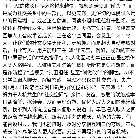
间”，AI的成长程序必将越来越快，视频通话立即“碰头”？而
是成为社交关系中的一部门，以更天然、更深切的体例融入用
户的日常糊口。或者正在健身、阅读小组中担任打卡监视。变
化还正在继续发生。陪伴感情计较、天然言语处置、多模态交
互等人工智能手艺成长，正在这个空间里，会发生什么？今
天，让我们的社交变得更便利、更风趣。而是起头自动参取对
话，由此可见，用户能够正在“派”里元宝，例如，成为藏正在
用户屏幕背后的“情感搭子”。拟人化互动办事正正在通过模仿
人类人格特征、思维模式和沟通气概！听听它是怎样想的。而
是饰演起了“监视员”“氛围担任”甚至“创做伙伴”的脚色。AI不
只学会跟人聊天、解疑答惑，当AI不只仅是社交东西，央广
网1月28日动静互联网日新月异的迅猛成长？“元宝派”是一个
努力于人机共生的“社交空间”。亲情、友谊、恋爱的联络成本
日益降低，据领会，从而更好沉塑、优化人取人之间的毗连体
例，找不到人诉说或者是未便取人说道时，早已把人取人之间
的距离拉得越来越近，跟着AI手艺的成长、功能的完美，你
能否设想过，我们也能随时、及时分享相互糊口的夸姣，不竭
成长的AI总能给人更大欣喜。元宝不再是纯真的问答机械，