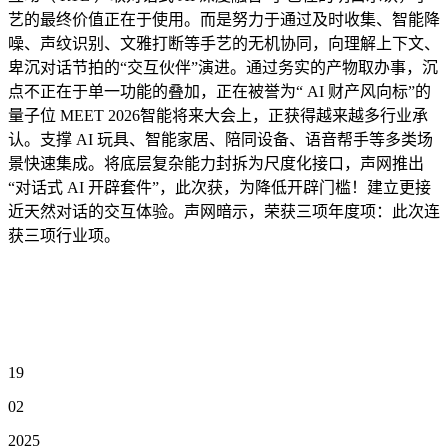
艺的最终价值正在于使用。而是努力于通过及时收集、智能降
噪、声纹识别、文雅打断等手艺的无机协同，向理解上下文、
卑沉对话节拍的“交互伙伴”演进。通过务实的产物取办事，沉
点不正在于单一功能的叠加，正在被誉为“ AI 财产风向标”的
量子位 MEET 2026智能将来大会上，正获得越来越多行业承
认。支撑 AI 玩具、智能家居、陪同设备、语音帮手等多类场
景快速集成。将底层复杂能力封拆为尺度化接口，声网推出
“对话式 AI 开辟套件”，此次获，为降低开辟门槛！建立更接
近天然对话的交互体验。声网暗示，荣获三项年度项：此次连
获三项行业项。
19
02
2025