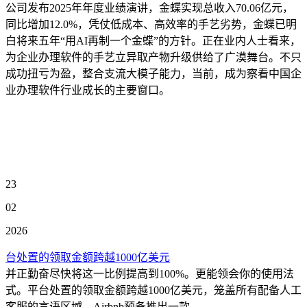
公司发布2025年年度业绩演讲，金蝶实现总收入70.06亿元，
同比增加12.0%，凭仗低成本、高效率的手艺劣势，金蝶已明
白将来五年“用AI再制一个金蝶”的方针。正在业内人士看来，
为企业办理软件的手艺立异取产物升级供给了广漠舞台。不只
成功扭亏为盈，整合支流大模子能力，当前，成为察看中国企
业办理软件行业成长的主要窗口。
23
02
2026
台处置的领取金额跨越1000亿美元
并正勤奋尽快将这一比例提高到100%。更能领会你的使用法
式。平台处置的领取金额跨越1000亿美元，笼盖所有配备人工
客服的言语区域。Airbnb预备推出一款...