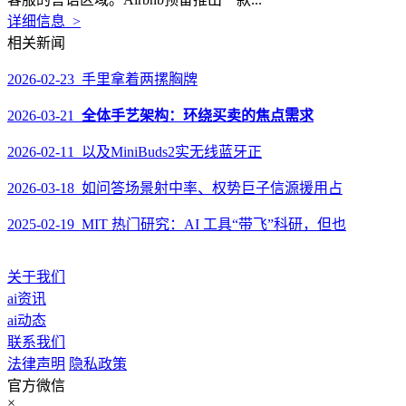
详细信息 >
相关新闻
2026-02-23 手里拿着两摞胸牌
2026-03-21
全体手艺架构：环绕买卖的焦点需求
2026-02-11 以及MiniBuds2实无线蓝牙正
2026-03-18 如问答场景射中率、权势巨子信源援用占
2025-02-19 MIT 热门研究：AI 工具“带飞”科研，但也
关于我们
ai资讯
ai动态
联系我们
法律声明
隐私政策
官方微信
×