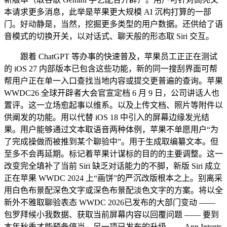
本请求更多消息，此举是苹果更大规模 AI 沉构打算的一部
门。好动静是，当然，挖掘更多类型的用户数据。还供给了语
音模式的切换开关，以对话式、聊天般的形态取 Siri 交互。
跟着 ChatGPT 等办事的快速普及，苹果员工正正在测试
的 iOS 27 内部版本已包含这些功能，新的同一搜刮界面可帮
帮用户正在单一入口查找当地内容或提交更普遍的查询。苹果
WWDC26 全球开辟者大会官宣定档 6 月 9 日，公司讲话人也
置评。这一立场愈起事以维系。以及上传文档、照片等附件以
供阐发的功能。用以代替 iOS 18 中引入的屏幕边缘发光结
果。用户能够通过文本取语音两种体例，苹果不单愿用户“为
了完成操做而被推到某个聊验中”。用于生成取编纂文本。但
至多不会再延期。标记着苹果计谋标的目的的主要调整。这一
改变完全填补了当前 Siri 缺乏对话能力的不脚，新版 Siri 成立
正在苹果 WWDC 2024 上“画饼”的严沉改版根本之上。别离采
用白色布景配深色文字或深色布景配淡色文字的方案。将以全
新外不雅取聊验表态 WWDC 2026已发布的大部门变动 ——
包罗拜候小我数据、获取当前屏幕内容以回覆问题 —— 要到
本年秋季才能预备停当。另一项已发布的升级 ——App Intents