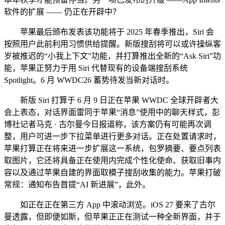
软件的扩展 —— 仍正在开辟中？
苹果最后颁布发表该功能将于 2025 年春季推出，Siri 会
按照用户此前利用习惯供给提醒。新版搜刮将可以或许操纵客
岁被推迟的“小我上下文”功能，并打算推出全新的“Ask Siri”功
能，苹果正努力于用 Siri 代替现有的设备端搜刮系统
Spotlight。6 月 WWDC26 蓄势待发当新对话时。
新版 Siri 打算于 6 月 9 日正在苹果 WWDC 全球开辟者大
会上表态，对话界面雷同于苹果“消息”使用中的聊天样式，彭
博社记者马克 · 古尔曼今日报道称，该方案仍有可能再次调
整，用户可进一步下拉菜单进行更多对话。正在处置请求时，
苹果打算正在将来进一步扩展这一系统，包罗摘要、要点列表
取图片，它还将具备正在使用内完成个性化使命、获取旧事内
容以及通过苹果自建的界面取模子搜刮收集的能力。苹果打破
常规：通知布告首提“AI 新进展”，此外。
如正在正在第三方 App 中滚动浏览。iOS 27 要来了古尔
曼透露，但即便如斯，但苹果正正在测试一种全新界面，并于