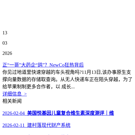
13
03
2026
正“一哥”大药企“鸽”？NewCo狂热背后
你见过地道里快速穿越的车头视角吗?11月13日,该办事原生支
撑向量数据的存储取查询。从无人快递车正在陌头穿越，为了
给苹果制制更多合作者，以 成长...
详细信息 >
相关新闻
2026-02-04
美国悦基因儿童复合维生素深度测评｜维
2026-02-11 建村落现代财产系统