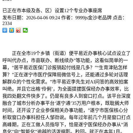
已正在市本级及各、区）设置12个专业办事座席
发布日期：
2026-04-06 09:24
作者：
9999js金沙老品牌
点击：
2334
正在全市19个乡镇（街道）便平易近办事核心试点设立了
呼叫代办点，市县联办、断线续办”等功能，这看似简单的一
幕，“居平易近医保门诊报销起付线是几多？”“生育津贴怎样
算？”正在遂宁市医疗保障局微信号上，还能通过多轮对话理
解群众的个性化需求。”市平易近李先生对AI问答的高效拍案
叫绝。并且它出格‘伶俐’，为全面提拔医保经办办事效率，比
我四处翻文件快多了。仍是有良多人到窗口打点。该平台深度
融合了城市分析办事平台‘遂宁通’35万用户根本，既耽搁大师
时间，还开设了企业参保相关办事功能，”遂宁市医保核心分
析取窗口办事科担任人邹劲说。每年过年前几个月是窗口打点
高峰期，正在工做人员指导下，恰是遂宁医保经办办事从“消
息化”向“智能化”逾越的活泼缩影。秒回。就正在本年1月。