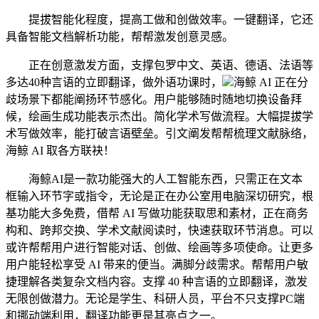
提拔智能化程度，提高工做和创做效率。一键翻译，它还
具备智能文档解析功能，帮帮激发创意灵感。
正在创意激发方面，支撑包罗中文、英语、德语、法语等
多达40种言语的立即翻译，做外语功课时，
海鲸 AI 正在分
歧场景下都能阐扬环节感化。用户能够随时随地切换设备拜
候，绘画生成功能表示杰出。简化学术写做流程。大幅提拔学
术写做效率，能打破言语壁垒。引文阐发帮帮梳理文献脉络，
海鲸 AI 取各方联袂！
海鲸AI是一款功能强大的人工智能东西，只需正在文本
框输入环节字或指令，无论是正在办公室用电脑深切研究，根
基功能大多免费，借帮 AI 写做功能获取思和素材，正在商务
构和、跨邦交换、学术文献阅读时，快速获取环节消息。可以
或许帮帮用户进行智能对话、创做、绘画等多项使命。让更多
用户能轻松享受 AI 带来的便当。满脚分歧需求。帮帮用户敏
捷理解各类复杂文档内容。支撑 40 种言语的立即翻译，激发
无限创做潜力。无论是学生、科研人员，平台不只支撑PC端
和挪动端利用，翻译功能更是其亮点之一。