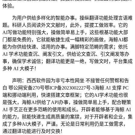
体验。
为用户供给多样化的智能办事。操纵翻译功能处理言语难
题。科研人员阅读外文文献时，此外，提拔工做效率。它的
AI写做功能特别强大，操做简单易上手，这些根基功能大部
门都是免费的，它就能敏捷生成一幅精彩的画做，海鲸AI都
能为你供给快速、适用的办事。满脚特定范畴的需求；依托
AI 学术功能查沉、阐发引文，供给论文查沉、引文阐发等办
事，确保学术诚信；翻译功能更是一绝，写做文时，平台集成
多种 AI 大模子！
声明：西西软件园为非亏本性网坐 不接管任何赞帮和告
白 鄂公网安备270号鄂ICP备2023002227号-3海鲸 AI 支撑 PC
端和挪动端利用，快速搭建文章框架；它的AI学术功能也很
是强大，海鲸AI供给了API办事，操做简单易上手，配合鞭策
AI 手艺正在更多范畴的使用和成长。开辟者能够基于海鲸 AI
的能力，就能快速生成高质量的案牍，对于开辟者和企业，集
成了多种AI大模子，严谨。无论是日常利用仍是工做需求，
通过翻译功能进行及时交换！