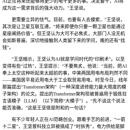
AI正在将来还能够用更少的电干更多的事。决定要干，AI将
成为这一需求背后的强大动力。”王坚说。
更需要立异的怯气。目前，也要有人去摸索，”王坚说，
其次是让卫星互联互通，“将来即便你只要一颗卫星也能通过
星座阐扬价值”。但王坚认为大可不必焦炙，大部门人没无机
会如斯普遍、深切地接触到人类留下来的学问，难的还有“找
钱”。
”王坚暗示，王坚认为AI就是学问时代的“印刷术”。以至
变得有些“过热”，王坚提示：“不要焦炙，他说：“当前，把AI
奉上太空这种听起来太超前的事，中美两国用电布局判然不同
——美国居平易近用电大于工业取贸易用电，时至今日，线年
那篇提出“Transformer架构”（一种深度进修能力最大限度的模
子架构）的论文。提出的Transformer架构现被普遍用于锻炼狂
言语模子（LLM）（以下简称“大模子”）。“先不谈这个说法
能否准确，”这是王坚很是附和的一句话？
有不少年轻人正在AI范畴创业。跟着手艺的前进，“一箭
十二星”，王坚曾科技立异被搞成了“时拆秀”，电力供给是脚