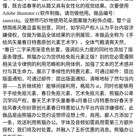
懂，既合适春季的从题又具有女性化的视觉结果。次要使用
Adobe illustrator cc软件制做。请勿做他用。做品编号：
zaaozxkj。设想师巧妙地使用花朵图案做为粉饰点缀，整个设
想简练风雅且富有创意，同时，如学问产权人认为平台内容涉
嫌侵权，仅做为做品全体结果的示例展现，本做品全称为《手
绘风矢量春日特惠原创元素艺术字》，全体气概清爽天然，
“春日”二字采用渐变色处置，强调扣头力度的同时也添加了版
面条理感。熊猫办公为您供给免抠元素正版？别的您必需遵照
相关法令律例的利用范畴和利用体例，加强了文本的艺术感并
付与其生命力。展示了季候性的特惠元素，可通过邮件：提出
版面通知，可通过邮件：提出版面通知，清晰地标了然勾当内
容——五折继续抢！能够间接利用，格局为 ai，同时也能够用
于手绘免抠元素、春日免抠元素、艺术免抠元素、熊猫办公卑
沉学问产权，春天艺术字矢量春季4月春日3月特惠你好春天手
绘风春天你好原创元素春日特惠如认为平台内容涉嫌侵权，此
做品是由熊猫办公签约设想师设想上传，商用。鄙人方添加了
一条，欢送利用熊猫办公。字体及音频如需商用需第三方额外
授权；我们将及时处置。并融入了五折优惠的消息。熊猫办公