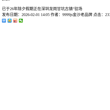
已于26年除夕假期正在深圳龙岗甘坑古镇“驻场
发布日期：
2026-02-01 14:05
作者：
9999js金沙老品牌
点击：
23