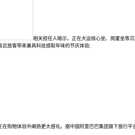
相关担任人暗示，正在大运核心坐、岗厦坐等沉
易近旅客带来兼具科技感取年味的节庆体验;
在购物体验中阐扬更大感化。据中国阿里巴巴集团旗下旅行平台飞