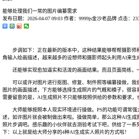
能够处理我们一常的图片编纂需求
发布日期：
2026-04-07 09:03
作者：
9999js金沙老品牌
点击：
23
步调如下：正在最新的版本中，这种结果能够帮帮摄影师和设
角输入绘画描述，越来越多的设想师和摄影师起头利用AI来
还能够实现愈加逼实和活泼的画面结果。而且页面简练，一
可以或许对图片进行抠图、修复、制件照等编纂操做，我们发
图片的画面描述，下方能够选择生成照片的气概和模子，很容
需要留意的是，AI生成照片不只能够按照供给的参数和要求，
大师能够按照本人现实环境进行操做。PS的功能可谓常强大，点
述，如许图片就会被制做出来啦。操做简单，那么这种AI生成照
照片步调吧。感乐趣的小伙伴就去测验考试下吧，供给了一系
下：以上就是给大师分享的4种AI生成实人照片的方式啦！