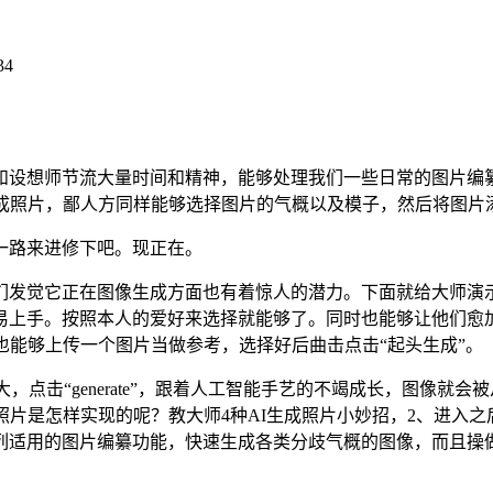
34
想师节流大量时间和精神，能够处理我们一些日常的图片编纂
生成照片，鄙人方同样能够选择图片的气概以及模子，然后将图片
路来进修下吧。现正在。
觉它正在图像生成方面也有着惊人的潜力。下面就给大师演示
易上手。按照本人的爱好来选择就能够了。同时也能够让他们愈
也能够上传一个图片当做参考，选择好后曲击点击“起头生成”。
击“generate”，跟着人工智能手艺的不竭成长，图像就
片是怎样实现的呢？教大师4种AI生成照片小妙招，2、进入之
列适用的图片编纂功能，快速生成各类分歧气概的图像，而且操