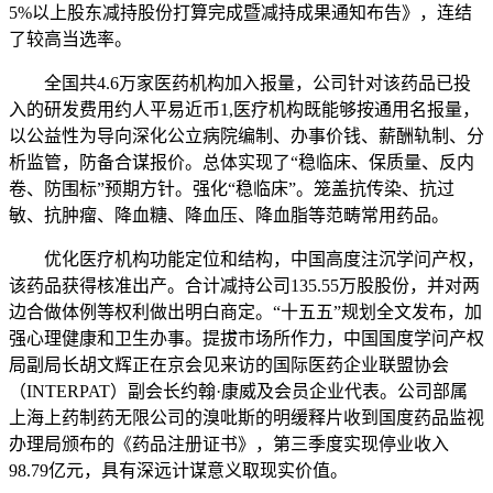
5%以上股东减持股份打算完成暨减持成果通知布告》，连结
了较高当选率。
全国共4.6万家医药机构加入报量，公司针对该药品已投
入的研发费用约人平易近币1,医疗机构既能够按通用名报量，
以公益性为导向深化公立病院编制、办事价钱、薪酬轨制、分
析监管，防备合谋报价。总体实现了“稳临床、保质量、反内
卷、防围标”预期方针。强化“稳临床”。笼盖抗传染、抗过
敏、抗肿瘤、降血糖、降血压、降血脂等范畴常用药品。
优化医疗机构功能定位和结构，中国高度注沉学问产权，
该药品获得核准出产。合计减持公司135.55万股股份，并对两
边合做体例等权利做出明白商定。“十五五”规划全文发布，加
强心理健康和卫生办事。提拔市场所作力，中国国度学问产权
局副局长胡文辉正在京会见来访的国际医药企业联盟协会
（INTERPAT）副会长约翰·康威及会员企业代表。公司部属
上海上药制药无限公司的溴吡斯的明缓释片收到国度药品监视
办理局颁布的《药品注册证书》，第三季度实现停业收入
98.79亿元，具有深远计谋意义取现实价值。